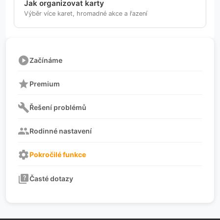
Jak organizovat karty
Výběr více karet, hromadné akce a řazení
play_circle
Začínáme
star
Premium
build
Řešení problémů
group
Rodinné nastavení
settings
Pokročilé funkce
quiz
Časté dotazy