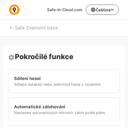
language
Safe-in-Cloud.com
Čeština
Safe Znalostní báze
Pokročilé funkce
settings
Sdílení hesel
Sdílejte databázi nebo jednotlivá hesla s ostatními
Automatické zálohování
Nastavení automatických místních záloh podle plánu