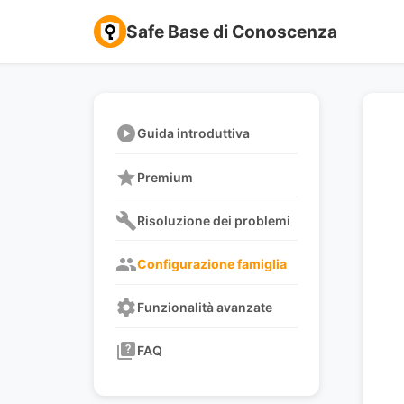
Safe Base di Conoscenza
play_circle
Guida introduttiva
star
Premium
build
Risoluzione dei problemi
group
Configurazione famiglia
settings
Funzionalità avanzate
quiz
FAQ