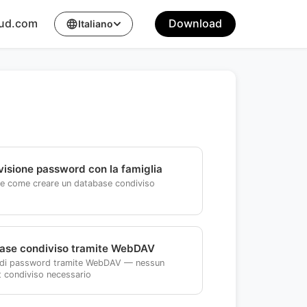
oud.com
Download
language
Italiano
isione password con la famiglia
e come creare un database condiviso
ase condiviso tramite WebDAV
idi password tramite WebDAV — nessun
 condiviso necessario