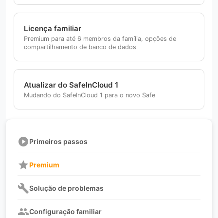
Licença familiar
Premium para até 6 membros da família, opções de
compartilhamento de banco de dados
Atualizar do SafeInCloud 1
Mudando do SafeInCloud 1 para o novo Safe
play_circle
Primeiros passos
star
Premium
build
Solução de problemas
group
Configuração familiar