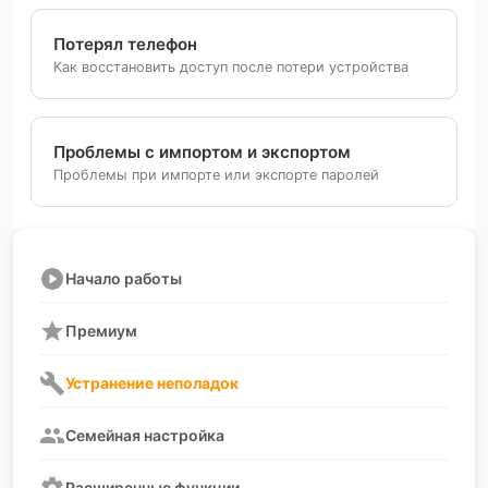
Потерял телефон
Как восстановить доступ после потери устройства
Проблемы с импортом и экспортом
Проблемы при импорте или экспорте паролей
play_circle
Начало работы
star
Премиум
build
Устранение неполадок
group
Семейная настройка
Расширенные функции