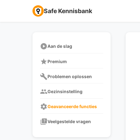
Safe Kennisbank
play_circle
Aan de slag
star
Premium
build
Problemen oplossen
group
Gezinsinstelling
settings
Geavanceerde functies
quiz
Veelgestelde vragen