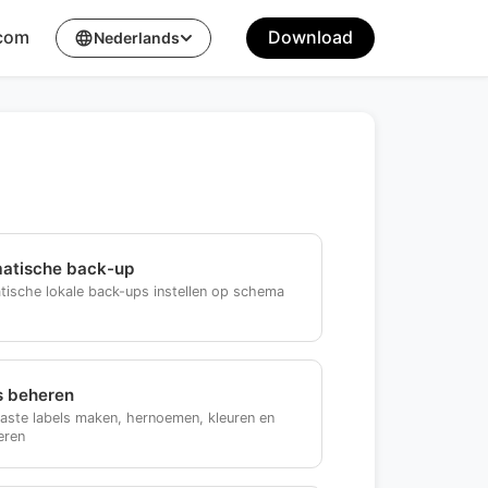
.com
Download
language
Nederlands
atische back-up
ische lokale back-ups instellen op schema
s beheren
ste labels maken, hernoemen, kleuren en
eren