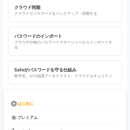
クラウド同期
クラウドでパスワードをバックアップ・同期する
パスワードのインポート
ブラウザや他のパスワードマネージャーからインポートす
る
Safeがパスワードを守る仕組み
暗号化、ゼロ知識アーキテクチャ、クラウドセキュリティ
play_circle
はじめに
star
プレミアム