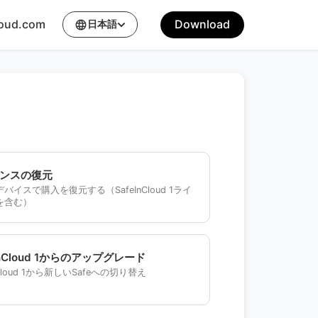
loud.com
Download
日本語
language
ンスの復元
バイスで購入を復元する（SafeInCloud 1ライ
を含む）
InCloud 1からのアップグレード
nCloud 1から新しいSafeへの切り替え