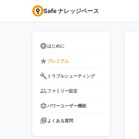
Safe ナレッジベース
play_circle
はじめに
star
プレミアム
build
トラブルシューティング
group
ファミリー設定
settings
パワーユーザー機能
quiz
よくある質問